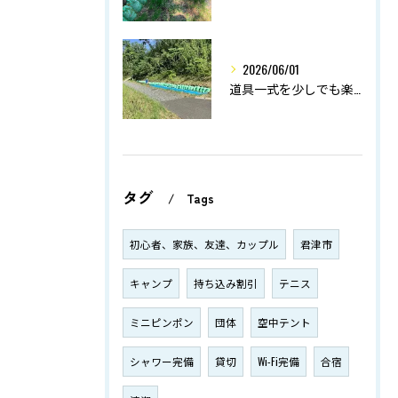
2026/06/01
道具一式を少しでも楽に！
タグ
Tags
初心者、家族、友達、カップル
君津市
キャンプ
持ち込み割引
テニス
ミニピンポン
団体
空中テント
シャワー完備
貸切
Wi-Fi完備
合宿