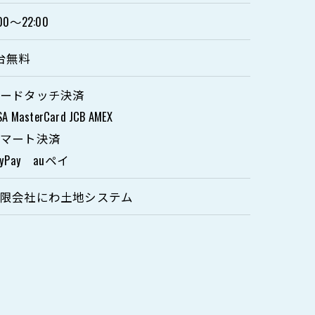
:00～22:00
台無料
カードタッチ決済
SA MasterCard JCB AMEX
スマート決済
ayPay auペイ
有限会社にわ土地システム