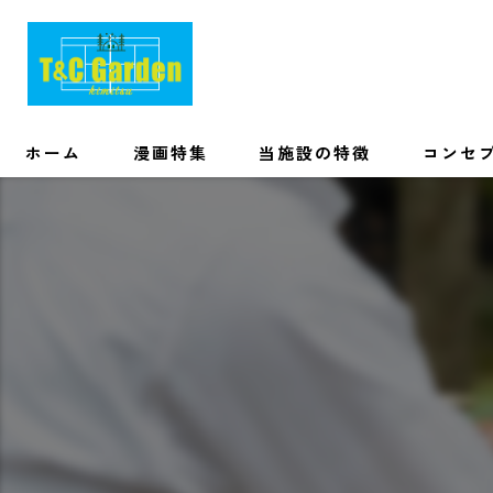
ホーム
漫画特集
当施設の特徴
コンセ
初心者
友達
カップル
手ぶら
家族
ソロ・ワーケーション