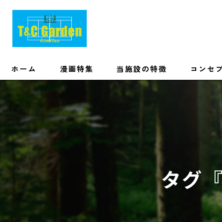
ホーム
漫画特集
当施設の特徴
コンセ
初心者
友達
カップル
タグ『
手ぶら
家族
ソロ・ワーケーション