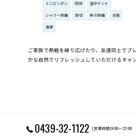
ミニピンポン
団体
空中テント
シャワー完備
貸切
Wi-Fi完備
合宿
清潔
ご家族で熱戦を繰り広げたり、友達同士でプ
かな自然でリフレッシュしていただけるキャ
0439-32-1122
[営業時間]9:00～22:00