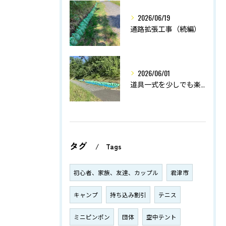
2026/06/19
通路拡張工事（続編）
2026/06/01
道具一式を少しでも楽に！
タグ
Tags
初心者、家族、友達、カップル
君津市
キャンプ
持ち込み割引
テニス
ミニピンポン
団体
空中テント