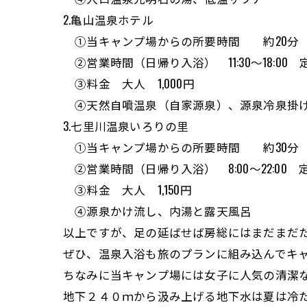
2.亀山温泉ホテル
①当キャンプ場からの所要時間 約2
②営業時間（日帰り入浴） 11:30～18:0
③料金 大人 1,000円
④天然自噴温泉（自家源泉）、源泉冷泉掛
3.七里川温泉いろりの里
①当キャンプ場からの所要時間 約30
②営業時間（日帰り入浴） 8:00～22:00
③料金 大人 1,150円
④源泉かけ流し、内湯と露天風呂
以上ですが、足の延ばせば房総にはまだまだ
ぜひ、温泉入浴も旅のプランに組み込んでキ
ちなみに当キャンプ場には女子に人気の清潔
地下２４０ｍから汲み上げる地下水は夏は冷