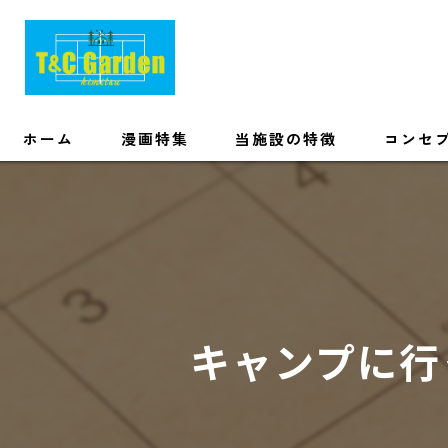
ホーム
漫画特集
当施設の特徴
コンセ
初心者
友達
カップル
キャンプに行
手ぶら
家族
ソロ・ワーケーション