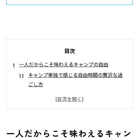
目次
一人だからこそ味わえるキャンプの自由
キャンプ単独で感じる自由時間の贅沢な過
ごし方
ソロキャンプならではの自分流スケジュー
ル管理術
気ままなキャンプで心身をリフレッシュす
るポイント
一人だからこそ味わえるキャン
一人キャンプで味わう自然と静寂の特別な