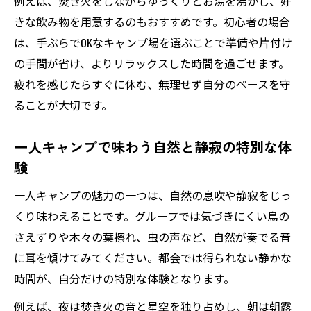
例えば、焚き火をしながらゆっくりとお湯を沸かし、好
シピ
きな飲み物を用意するのもおすすめです。初心者の場合
は、手ぶらでOKなキャンプ場を選ぶことで準備や片付け
コンロや焚き火台選びが広げるキャンプ体
の手間が省け、よりリラックスした時間を過ごせます。
験
疲れを感じたらすぐに休む、無理せず自分のペースを守
静寂な自然で心を整える単独キャンプ体験
ることが大切です。
キャンプ単独で感じる自然と静けさの癒し
効果
一人キャンプで味わう自然と静寂の特別な体
ソロキャンプが心のリセットに最適な理由
験
静寂な時間を求める人におすすめのキャン
一人キャンプの魅力の一つは、自然の息吹や静寂をじっ
プ術
くり味わえることです。グループでは気づきにくい鳥の
一人きりのキャンプで心身を整える過ごし
さえずりや木々の葉擦れ、虫の声など、自然が奏でる音
方
に耳を傾けてみてください。都会では得られない静かな
非日常な自然体験がもたらすリフレッシュ
時間が、自分だけの特別な体験となります。
効果
例えば、夜は焚き火の音と星空を独り占めし、朝は朝露