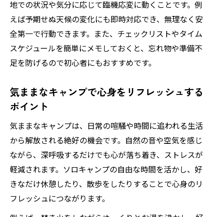
地での状況や気分に応じて臨機応変に動くことです。例
法
えば予期せぬ天候の変化にも即時対応でき、無理なく安
一人用コンロが快適なキャンプ時間を生む
全第一で行動できます。また、チェックリストやタイム
理由
スケジュールを簡単にメモしておくと、忘れ物や準備不
キャンプ単独で便利な道具とその工夫ポイ
足を防げるので初心者にもおすすめです。
ント
スターターセットで始める自分流ソロキャ
気ままなキャンプで心身をリフレッシュする
ンプ
ポイント
焚き火や料理で極めるキャンプ時間術
気ままなキャンプは、日常の喧騒や時間に追われる生活
ソロキャンプで楽しむ焚き火の基本と安全
から解放される絶好の機会です。自然の音や空気を感じ
管理
ながら、深呼吸するだけでも心が落ち着き、ストレスが
キャンプ単独のアウトドア料理を充実させ
軽減されます。ソロキャンプの自由な時間を活かし、好
る工夫
きなだけ休憩したり、散歩をしたりすることで心身のリ
フレッシュにつながります。
一人で過ごす焚き火時間の贅沢な楽しみ方
初心者でも挑戦できるソロキャンプ料理レ