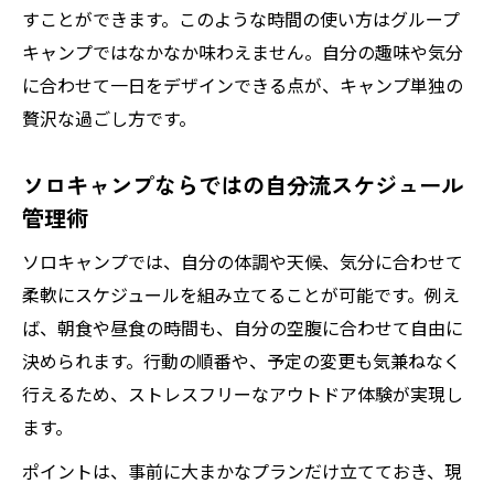
すことができます。このような時間の使い方はグループ
初心者がソロキャンプを始めるときの準備
キャンプではなかなか味わえません。自分の趣味や気分
とは
に合わせて一日をデザインできる点が、キャンプ単独の
キャンプ単独で役立つスターターセットの
贅沢な過ごし方です。
選び方
手ぶらでも始めやすいソロキャンプのポイ
ソロキャンプならではの自分流スケジュール
ント
管理術
初心者が選ぶべきキャンプ場所とその選び
ソロキャンプでは、自分の体調や天候、気分に合わせて
方
柔軟にスケジュールを組み立てることが可能です。例え
ソロキャンプ初心者におすすめの道具一式
ば、朝食や昼食の時間も、自分の空腹に合わせて自由に
紹介
決められます。行動の順番や、予定の変更も気兼ねなく
自分流に楽しむソロキャンプ道具の選び方
行えるため、ストレスフリーなアウトドア体験が実現し
ソロキャンプに最適な道具選びの基準を解
ます。
説
ポイントは、事前に大まかなプランだけ立てておき、現
初心者向けキャンプセットの選び方と活用