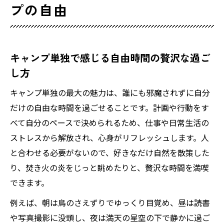
プの自由
体験
ソロキャンプが叶える自己完結型のアウト
ドア体験
キャンプ単独で感じる自由時間の贅沢な過ご
ソロキャンプの魅力と安全対策の極意
し方
ソロキャンプの魅力と安全確保の基本ポイ
ント
キャンプ単独の最大の魅力は、誰にも邪魔されずに自分
キャンプ単独で気を付けたい防犯対策の実
だけの自由な時間を過ごせることです。計画や行動をす
践方法
べて自分のペースで決められるため、仕事や日常生活の
ストレスから解放され、心身がリフレッシュします。人
ソロキャンプで安心して過ごすための工夫
と合わせる必要がないので、好きなだけ自然を散策した
とは
り、焚き火の炎をじっと眺めたりと、贅沢な時間を満喫
一人キャンプで意識したい危険回避と備え
できます。
女性も安心のキャンプ単独安全対策のポイ
ント
例えば、朝は鳥のさえずりでゆっくり目覚め、昼は読書
や写真撮影に没頭し、夜は満天の星空の下で静かに過ご
初心者でも安心な単独キャンプの始め方