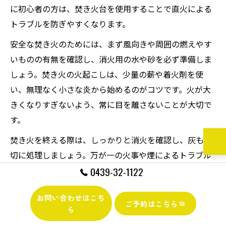
に初心者の方は、焚き火台を使用することで直火による
トラブルを防ぎやすくなります。
安全な焚き火のためには、まず風向きや周囲の燃えやす
いものの有無を確認し、消火用の水や砂を必ず準備しま
しょう。焚き火の火起こしは、少量の薪や着火剤を使
い、無理なく小さな炎から始めるのがコツです。火が大
きくなりすぎないよう、常に目を離さないことが大切で
す。
焚き火を終える際は、しっかりと消火を確認し、灰も適
切に処理しましょう。万が一の火事や煙によるトラブル
防止のためにも、キャンプ場のルールやマナーを守るこ
0439-32-1122
とが重要です。ソロキャンプでは全てを自分で管理する
お問い合わせはこち
責任があるため、焚き火の基本と安全対策をしっかり身
ご予約はこちら
ら
につけておきましょう。