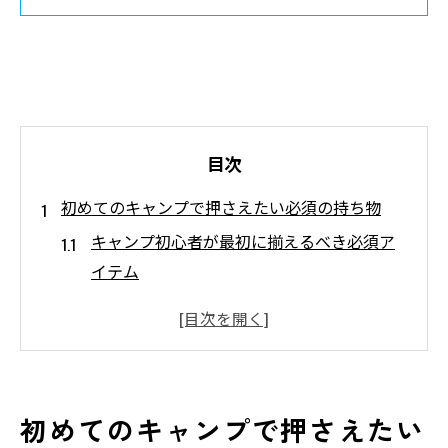
目次
初めてのキャンプで押さえたい必須の持ち物
キャンプ初心者が最初に揃えるべき必須ア
イテム
忘れ物ゼロへ導くキャンプ持ち物リストの
作り方
ファミリー向けキャンプ必要なもの一覧の
押さえ方
初めてのキャンプで押さえたい
女子にも安心なキャンプ持ち物の選び方の