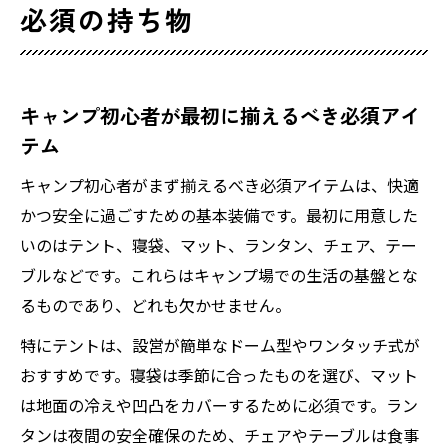
必須の持ち物
コツ
泊まりキャンプで役立つ初心者必須グッズ
まとめ
キャンプ初心者が最初に揃えるべき必須アイ
キャンプ初心者に最適な準備と安心ポイント
テム
初キャンプを成功させるための準備基本ポ
イント
キャンプ初心者がまず揃えるべき必須アイテムは、快適
キャンプ初心者が安心できる事前チェック
かつ安全に過ごすための基本装備です。最初に用意した
術
いのはテント、寝袋、マット、ランタン、チェア、テー
ブルなどです。これらはキャンプ場での生活の基盤とな
不安を解消するキャンプ初心者準備リスト
るものであり、どれも欠かせません。
活用法
ファミリーキャンプで大切な安心ポイント
特にテントは、設営が簡単なドーム型やワンタッチ式が
解説
おすすめです。寝袋は季節に合ったものを選び、マット
女子キャンプ初心者におすすめの準備方法
は地面の冷えや凹凸をカバーするために必須です。ラン
タンは夜間の安全確保のため、チェアやテーブルは食事
恥ずかしさを防ぐキャンプ初心者の心得集