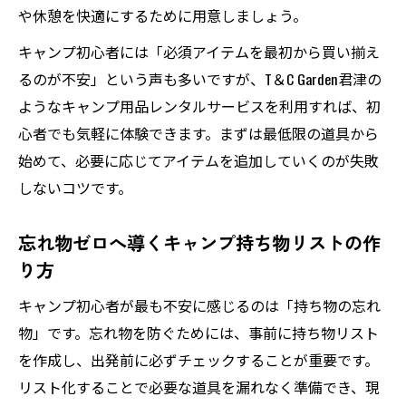
や休憩を快適にするために用意しましょう。
キャンプ初心者が恥ずかしいと感じないた
めの心得
キャンプ初心者には「必須アイテムを最初から買い揃え
るのが不安」という声も多いですが、T＆C Garden君津の
暗黙のルールを押さえて快適なキャンプを
ようなキャンプ用品レンタルサービスを利用すれば、初
実現
心者でも気軽に体験できます。まずは最低限の道具から
マナー重視で周囲に迷惑をかけないキャン
始めて、必要に応じてアイテムを追加していくのが失敗
プ術
しないコツです。
初心者がやりがちな失敗を未然に防ぐ心構
え
忘れ物ゼロへ導くキャンプ持ち物リストの作
女子キャンプ初心者も安心のポイント解説
り方
家族や友人と快適に過ごすキャンプの必須アイ
キャンプ初心者が最も不安に感じるのは「持ち物の忘れ
テム
物」です。忘れ物を防ぐためには、事前に持ち物リスト
ファミリーキャンプに欠かせない必須アイ
を作成し、出発前に必ずチェックすることが重要です。
テム紹介
リスト化することで必要な道具を漏れなく準備でき、現
キャンプで快適に過ごすための持ち物リス