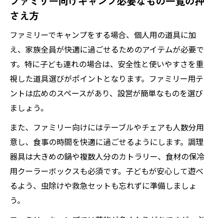
ファミリー向けキャンプ必要なもの一覧の押
解説
さえ方
初心者女子が気を付けたい準備とポイント
ファミリーでキャンプをする場合、個人用の道具に加
女子でも取り入れやすいキャンプ初心者必
え、家族全員が快適に過ごせるためのアイテムが必要で
須グッズ
す。特に子ども連れの場合は、安全性と使いやすさを重
失敗しないためのキャンプ必需品チェック術
視した道具選びがポイントとなります。ファミリー用テ
キャンプ初心者が見落としがちな必需品チ
ントは広めのスペースがあり、設営が簡単なものを選び
ェック法
ましょう。
成功するキャンプ準備のためのリスト活用
また、ファミリー向けにはテーブルやチェアも人数分用
術
意し、食事の時間を快適に過ごせるようにします。調理
忘れがちなアイテムを確実に揃えるコツ
器具は大きめの鍋や複数人分のカトラリー、食材の保冷
用クーラーボックスも必須です。子どもが安心して遊べ
ファミリーキャンプで安心な必需品確認方
るよう、虫除けや救急セットも忘れずに準備しましょ
法
う。
女子初心者も安心できる持ち物チェックポ
イント