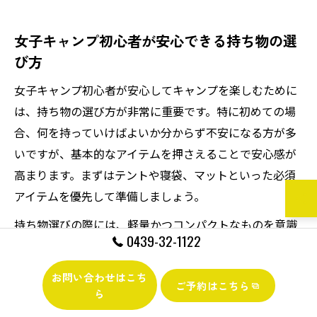
女子キャンプ初心者が安心できる持ち物の選
び方
女子キャンプ初心者が安心してキャンプを楽しむために
は、持ち物の選び方が非常に重要です。特に初めての場
合、何を持っていけばよいか分からず不安になる方が多
いですが、基本的なアイテムを押さえることで安心感が
高まります。まずはテントや寝袋、マットといった必須
アイテムを優先して準備しましょう。
持ち物選びの際には、軽量かつコンパクトなものを意識
0439-32-1122
すると、持ち運びやすく現地での設営もスムーズです。
また、女子の場合は防犯やプライバシー対策として、イ
お問い合わせはこち
ご予約はこちら
ンナーテントや鍵付きの収納バッグなどもおすすめで
ら
す。例えば、ドーム型テントは設営が簡単で一人でも扱