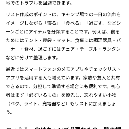
地でのトラブルを回避できます。
ト解説
リスト作成のポイントは、キャンプ場での一日の流れを
初心者でも扱いやすいキャンプ用品の選び
イメージしながら「寝る」「食べる」「過ごす」などシ
方
ーンごとにアイテムを分類することです。例えば、寝る
女子や子どもも安心なキャンプ必需品の選
ためにはテント・寝袋・マット、食事には調理器具・バ
定法
ーナー・食材、過ごすにはチェア・テーブル・ランタン
泊まりキャンプで失敗しない持参アイテム
などに分けて整理します。
まとめ
最近ではスマートフォンのメモアプリやチェックリスト
女子も安心して楽しめるキャンプの持ち物リス
アプリを活用する人も増えています。家族や友人と共有
ト
できるので、分担して準備する場合にも便利です。初心
女子キャンプ初心者が安心できる持ち物の
者はまず「必ずいるもの」を優先し、忘れやすい小物
選び方
（ペグ、ライト、充電器など）もリストに加えましょ
快適に過ごせる女子向けキャンプ必須アイ
う。
テム
泊まりに役立つ女子キャンプ持ち物リスト